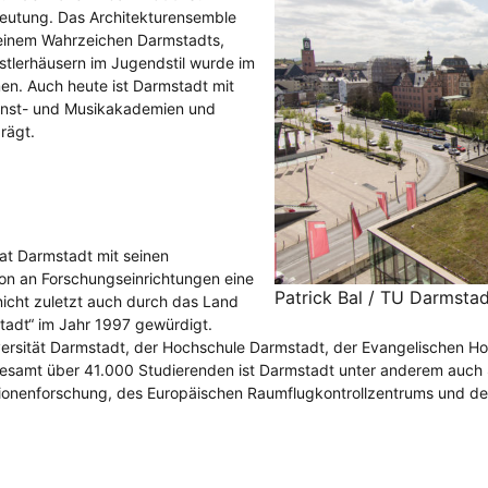
deutung. Das Architekturensemble
einem Wahrzeichen Darmstadts,
tlerhäusern im Jugendstil wurde im
n. Auch heute ist Darmstadt mit
Kunst- und Musikakademien und
rägt.
at Darmstadt mit seinen
on an Forschungseinrichtungen eine
Patrick Bal / TU Darmsta
nicht zuletzt auch durch das Land
stadt“ im Jahr 1997 gewürdigt.
versität Darmstadt, der Hochschule Darmstadt, der Evangelischen H
esamt über 41.000 Studierenden ist Darmstadt unter anderem auch S
rionenforschung, des Europäischen Raumflugkontrollzentrums und de