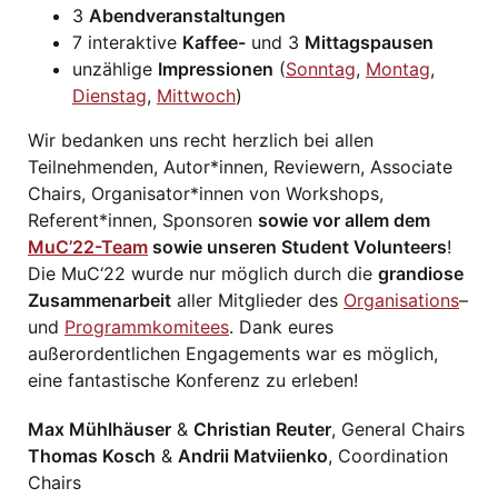
3
Abendveranstaltungen
7 interaktive
Kaffee-
und 3
Mittagspausen
unzählige
Impressionen
(
Sonntag
,
Montag
,
Dienstag
,
Mittwoch
)
Wir bedanken uns recht herzlich bei allen
Teilnehmenden, Autor*innen, Reviewern, Associate
Chairs, Organisator*innen von Workshops,
Referent*innen, Sponsoren
sowie vor allem dem
MuC’22-Team
sowie unseren Student Volunteers
!
Die MuC‘22 wurde nur möglich durch die
grandiose
Zusammenarbeit
aller Mitglieder des
Organisations
–
und
Programmkomitees
. Dank eures
außerordentlichen Engagements war es möglich,
eine fantastische Konferenz zu erleben!
Max Mühlhäuser
&
Christian Reuter
, General Chairs
Thomas Kosch
&
Andrii Matviienko
, Coordination
Chairs